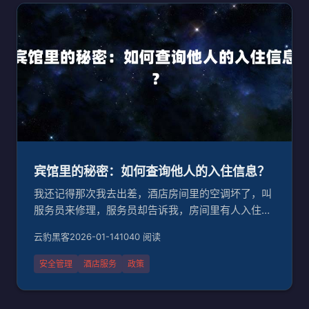
宾馆里的秘密：如何查询他人的入住信息？
我还记得那次我去出差，酒店房间里的空调坏了，叫
服务员来修理，服务员却告诉我，房间里有人入住
了！我瞬间脑子就懵了，难道我是来这里的唯一客人
云豹黑客
2026-01-14
1040 阅读
吗？后来服务员告诉我，酒店里的房间信息是可以查
询的，只是有一个小问题：要知道入住信息，需要提
安全管理
酒店服务
政策
供准确的房间号码和入住者姓名。这个问题让我想到
了，宾馆里的秘密，到底有多