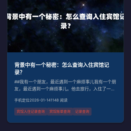
背景中有一个秘密：怎么查询入住宾馆记
录？
##我有一个朋友，最近遇到一个麻烦事儿我有一个朋
友，最近遇到一个麻烦事儿。他去旅行，入住了一个
宾馆，结果发现自己忘记了宾馆的账单。宾馆要求他
手机定位
2026-01-14
1148 阅读
补齐账单，但他实在找不到任何证据。这种情况下，
怎么办呢？##我突然想起了一个问题：宾馆入住记录
宾馆入住记录查询
宾馆账单查询
记录查询
能不能查询？最近，宾馆入住记录查询的问题变得越
来越常见。尤其是对于