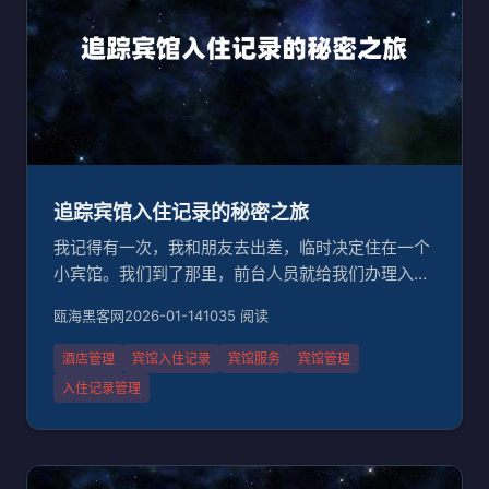
追踪宾馆入住记录的秘密之旅
我记得有一次，我和朋友去出差，临时决定住在一个
小宾馆。我们到了那里，前台人员就给我们办理入住
手续。可是，当我们需要查找入住记录时，发现他们
瓯海黑客网
2026-01-14
1035 阅读
根本没有留存相关的信息。我们只好问周围的人，才
知道他们有一个老旧的登记册放在后台。想想都觉得
酒店管理
宾馆入住记录
宾馆服务
宾馆管理
可笑，难道我们还要回到古代？##为什么要查询宾馆
入住记录管理
入住记录？其实，查询宾